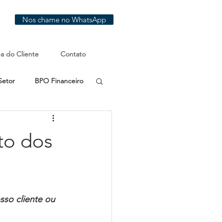
Nos chame no WhatsApp
a do Cliente
Contato
Setor
BPO Financeiro
to dos
so cliente ou 