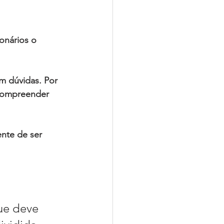
onários 
o 
 dúvidas. Por 
 compreender 
nte de ser 
ue deve 