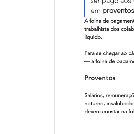
ser pago aos 
em 
proventos
A 
folha de pagamen
trabalhista dos cola
líquido
.
Para se chegar ao 
cá
— a
 folha de pagam
Proventos
Salários, remuneraçõe
noturno, insalubrida
devem constar na 
fo