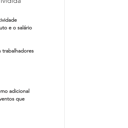
dividida 
ividade 
ruto
 e o 
salário 
 trabalhadores 
como adicional 
ventos
 que 