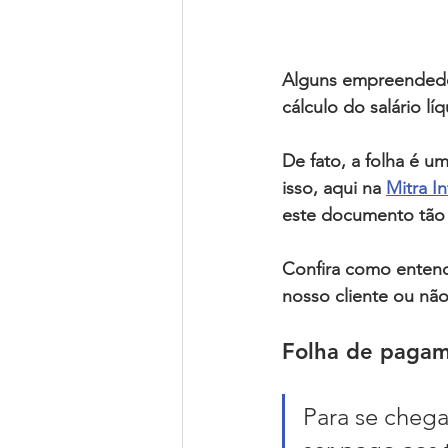
Alguns 
empreendedo
cálculo do salário lí
De fato, a
 folha
 é um
isso, aqui na 
Mitra I
este documento tão 
Confira 
como entend
nosso cliente ou não
Folha de pagam
Para se chega