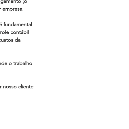
pagamento
 (o 
 
empresa
. 
é fundamental 
role contábil 
 custos da 
nde o
 trabalho 
 nosso cliente 