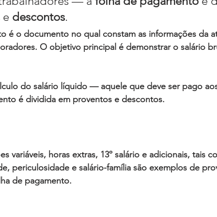
trabalhadores — a 
folha de pagamento
 é 
 e 
descontos
.
to
 é o documento no qual constam as informações da at
boradores. O objetivo principal é demonstrar o 
salário b
lculo do salário líquido
 — aquele que deve ser pago aos
ento
 é dividida em 
proventos
 e 
descontos
.
s variáveis, horas extras, 13º salário e adicionais, tais 
de, periculosidade e salário-família são exemplos de
 pro
lha de pagamento
.