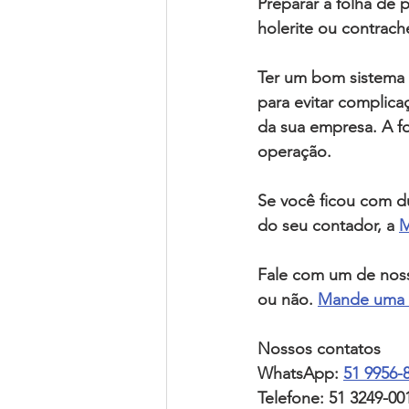
Preparar a 
folha de 
holerite
 ou
 contrac
Ter um bom sistema 
para evitar complica
da sua empresa
. A 
f
operação.
Se você ficou com dú
do seu contador
, a 
M
Fale com um de noss
ou não. 
Mande uma 
Nossos contatos
WhatsApp: 
51 9956-
Telefone: 
51 3249-00