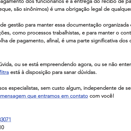
pagamento dos funcionários 
e a entrega do
 recibo de 
heque
, são sinônimos) é uma obrigação legal de qualquer
de gestão para manter essa documentação organizada 
ções, como processos trabalhistas, e para manter o 
cont
olha de pagamento
, afinal, é uma parte significativa dos
vida, ou se está 
empreendendo
 agora, ou se não ente
itra
 está à disposição para sanar dúvidas.
os especialistas, sem custo algum, independente de ser
mensagem que entramos em contato
 com você!
83071
10