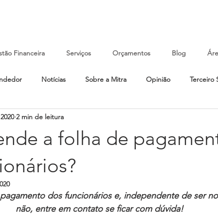
tão Financeira
Serviços
Orçamentos
Blog
Áre
endedor
Notícias
Sobre a Mitra
Opinião
Terceiro 
 2020
2 min de leitura
ende a folha de pagamen
ionários?
2020
 pagamento dos funcionários e, independente de ser nos
não, entre em contato se ficar com dúvida!