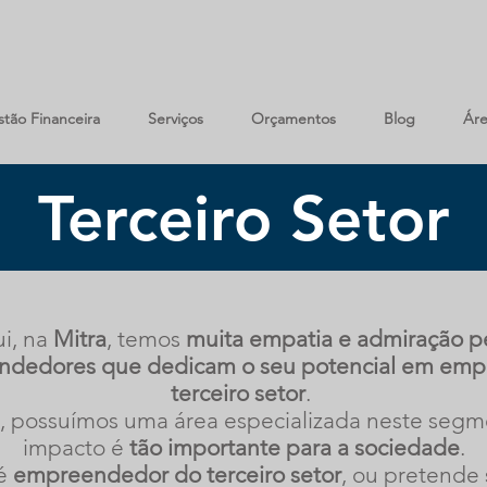
tão Financeira
Serviços
Orçamentos
Blog
Áre
Terceiro Setor
i, na
Mitra
, temos
muita empatia e admiração p
dedores que dedicam o seu potencial em emp
terceiro setor
.
, possuímos uma área especializada neste segm
impacto é
tão importante para a sociedade
.
 é
empreendedor do terceiro setor
, ou pretende 