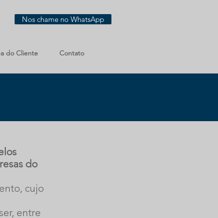
Nos chame no WhatsApp
a do Cliente
Contato
elos
resas do
ento, cujo
ser, entre