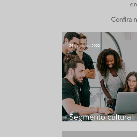
em
Confira n
26 de jan. de 2022
Segmento cultural:
é um projeto? (Part