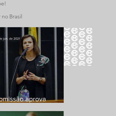
pe!
 no Brasil
e jun. de 2021
omissão aprova
roposta que estabelece
egras para imunidade