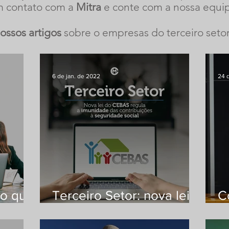
 contato com a
Mitra
e conte com a nossa equi
ossos artigos
sobre o empresas do terceiro setor
6 de jan. de 2022
24 d
 o que
Terceiro Setor: nova lei
C
e 01)
do CEBAS regula a
p
imunidade das
r